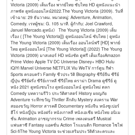
Victoria (2009) เต็มเรื่อง พากย์ไทย ซับไทย HD ดูหนังแนะนำ 
ภาพชัด ดูหนังออนไลน์2022.The Young Victoria (2009). วันที่
เข้าฉาย: 29 ธันวาคม. หมวดหมู่: Adventure, Animation, 
Comedy. เรทผู้ชม: G. 105 นาที. ผู้กำกับ: Joel Crawford, 
Januel Mercado.ดูหนัง》 The Young Victoria (2009) เต็ม
เรื่อง ( [The Young Victoria]]) ดูหนังออนไลน์ ซับไทย | ดูหนัง 
The Young Victoria (2009) เต็มเรื่อง ออนไลน์ฟรี [HD] พากย์
ไทย ดูหนังออนไลน์ [The Young Victoria]] (2022) The Young 
Victoria (2009) มาสเตอร์ HD หนังชัด ดูฟรี เต็มเรื่องAmazon 
Prime Video Apple TV DC Universe Disney+ HBO Hulu 
iQiYi Marvel Universe NETFLIX Viu WeTV การ์ตูน กีฬา 
Sports ครอบครัว Family ชีวประวัติ Biography ซีรีย์จีน ซีรีย์
ญี่ปุ่น ซีรีย์ฝรั่ง ซีรีย์เกาหลี ซีรีย์ไทย ดราม่า Drama ดูซีรีย์ ดู
หนัง 2021 ดูหนังชนโรง ดูหนังออนไลน์ ดูหนังใหม่ ตลก 
Comedy บทความรีวิว ประวัติศาสตร์ History ผจญภัย 
Adventure ระทึกขวัญ Thriller ลึกลับ Mystery สงคราม War 
สยองขวัญ Horror สารคดี Documentary หนังจีน หนังซูเปอร์
ฮีโร่ หนังญี่ปุ่น หนังฝรั่ง หนังเกาหลี หนังเอเชีย หนังไทย อนิเม
ชั่น Animation อาชญากรรม Crime เพลงดนตรี Musical 
แฟนตาซี Fantasy แอคชั่น Action โรแมนติก Romance ไซไฟ 
Sci-fiThe Young Victoria จะช่วยเสริมประวัติตัวละครและ