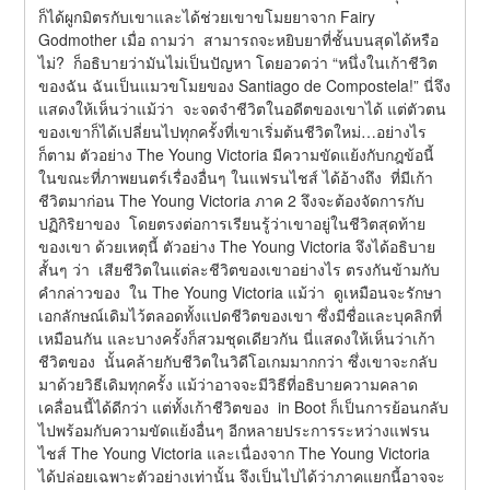
ก็ได้ผูกมิตรกับเขาและได้ช่วยเขาขโมยยาจาก Fairy 
Godmother เมื่อ ถามว่า  สามารถจะหยิบยาที่ชั้นบนสุดได้หรือ
ไม่?  ก็อธิบายว่ามันไม่เป็นปัญหา โดยอวดว่า “หนึ่งในเก้าชีวิต
ของฉัน ฉันเป็นแมวขโมยของ Santiago de Compostela!” นี่จึง
แสดงให้เห็นว่าแม้ว่า  จะจดจำชีวิตในอดีตของเขาได้ แต่ตัวตน
ของเขาก็ได้เปลี่ยนไปทุกครั้งที่เขาเริ่มต้นชีวิตใหม่…อย่างไร
ก็ตาม ตัวอย่าง The Young Victoria มีความขัดแย้งกับกฎข้อนี้ 
ในขณะที่ภาพยนตร์เรื่องอื่นๆ ในแฟรนไชส์ ได้อ้างถึง  ที่มีเก้า
ชีวิตมาก่อน The Young Victoria ภาค 2 จึงจะต้องจัดการกับ
ปฏิกิริยาของ  โดยตรงต่อการเรียนรู้ว่าเขาอยู่ในชีวิตสุดท้าย
ของเขา ด้วยเหตุนี้ ตัวอย่าง The Young Victoria จึงได้อธิบาย
สั้นๆ ว่า  เสียชีวิตในแต่ละชีวิตของเขาอย่างไร ตรงกันข้ามกับ
คำกล่าวของ  ใน The Young Victoria แม้ว่า  ดูเหมือนจะรักษา
เอกลักษณ์เดิมไว้ตลอดทั้งแปดชีวิตของเขา ซึ่งมีชื่อและบุคลิกที่
เหมือนกัน และบางครั้งก็สวมชุดเดียวกัน นี่แสดงให้เห็นว่าเก้า
ชีวิตของ  นั้นคล้ายกับชีวิตในวิดีโอเกมมากกว่า ซึ่งเขาจะกลับ
มาด้วยวิธีเดิมทุกครั้ง แม้ว่าอาจจะมีวิธีที่อธิบายความคลาด
เคลื่อนนี้ได้ดีกว่า แต่ทั้งเก้าชีวิตของ  in Boot ก็เป็นการย้อนกลับ
ไปพร้อมกับความขัดแย้งอื่นๆ อีกหลายประการระหว่างแฟรน
ไชส์ The Young Victoria และเนื่องจาก The Young Victoria 
ได้ปล่อยเฉพาะตัวอย่างเท่านั้น จึงเป็นไปได้ว่าภาคแยกนี้อาจจะ